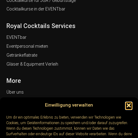
Cocktailkurse für JGA / Geburtstage
Cocktailkurse in der EVENTbar
Royal Cocktails Services
EVENTbar
Eventpersonal mieten
Getränkeflatrate
Gläser & Equipment Verleih
More
Über uns
Referenzen & Kunden
Einwilligung verwalten
Galerie
Um dir ein optimales Erlebnis zu bieten, verwenden wir Technologien wie
FAQ
Cookies, um Geräteinformationen zu speichern und/oder darauf zuzugreifen.
Blog / Magazin
Wenn du diesen Technologien zustimmst, können wir Daten wie das
Surfverhalten oder eindeutige IDs auf dieser Website verarbeiten. Wenn du deine
Kontakt / Anfrageformular