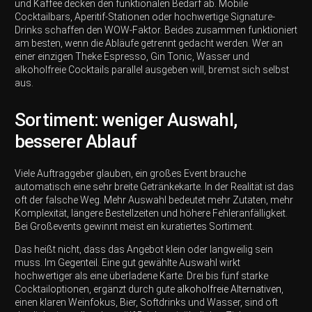
und Kaffee decken den funktionalen Bedarf ab. Mobile
Cocktailbars, Aperitif-Stationen oder hochwertige Signature-
Drinks schaffen den WOW-Faktor. Beides zusammen funktioniert
am besten, wenn die Abläufe getrennt gedacht werden. Wer an
einer einzigen Theke Espresso, Gin Tonic, Wasser und
alkoholfreie Cocktails parallel ausgeben will, bremst sich selbst
aus.
Sortiment: weniger Auswahl,
besserer Ablauf
Viele Auftraggeber glauben, ein großes Event brauche
automatisch eine sehr breite Getränkekarte. In der Realität ist das
oft der falsche Weg. Mehr Auswahl bedeutet mehr Zutaten, mehr
Komplexität, längere Bestellzeiten und höhere Fehleranfälligkeit.
Bei Großevents gewinnt meist ein kuratiertes Sortiment.
Das heißt nicht, dass das Angebot klein oder langweilig sein
muss. Im Gegenteil. Eine gut gewählte Auswahl wirkt
hochwertiger als eine überladene Karte. Drei bis fünf starke
Cocktailoptionen, ergänzt durch gute
alkoholfreie Alternativen
,
einen klaren Weinfokus, Bier, Softdrinks und Wasser, sind oft