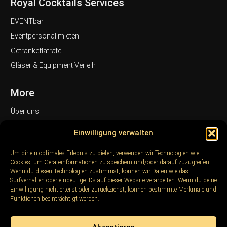
Royal Cocktails Services
EVENTbar
Eventpersonal mieten
Getränkeflatrate
Gläser & Equipment Verleih
More
Über uns
Referenzen & Kunden
Einwilligung verwalten
Galerie
Um dir ein optimales Erlebnis zu bieten, verwenden wir Technologien wie
FAQ
Cookies, um Geräteinformationen zu speichern und/oder darauf zuzugreifen.
Blog / Magazin
Wenn du diesen Technologien zustimmst, können wir Daten wie das
Surfverhalten oder eindeutige IDs auf dieser Website verarbeiten. Wenn du deine
Kontakt / Anfrageformular
Einwilligung nicht erteilst oder zurückziehst, können bestimmte Merkmale und
Funktionen beeinträchtigt werden.
Folge uns