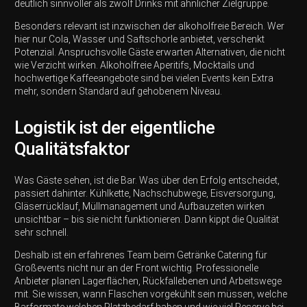
deutlich sinnvoller als zwölf Drinks mit ähnlicher Zielgruppe.
Besonders relevant ist inzwischen der alkoholfreie Bereich. Wer
hier nur Cola, Wasser und Saftschorle anbietet, verschenkt
Potenzial. Anspruchsvolle Gäste erwarten Alternativen, die nicht
wie Verzicht wirken. Alkoholfreie Aperitifs, Mocktails und
hochwertige Kaffeeangebote sind bei vielen Events kein Extra
mehr, sondern Standard auf gehobenem Niveau.
Logistik ist der eigentliche
Qualitätsfaktor
Was Gäste sehen, ist die Bar. Was über den Erfolg entscheidet,
passiert dahinter. Kühlkette, Nachschubwege, Eisversorgung,
Gläserrücklauf, Müllmanagement und Aufbauzeiten wirken
unsichtbar – bis sie nicht funktionieren. Dann kippt die Qualität
sehr schnell.
Deshalb ist ein erfahrenes Team beim Getränke Catering für
Großevents nicht nur an der Front wichtig. Professionelle
Anbieter planen Lagerflächen, Rückfallebenen und Arbeitswege
mit. Sie wissen, wann Flaschen vorgekühlt sein müssen, welche