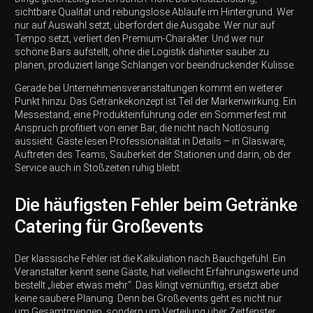
sichtbare Qualität und reibungslose Abläufe im Hintergrund. Wer
nur auf Auswahl setzt, überfordert die Ausgabe. Wer nur auf
Tempo setzt, verliert den Premium-Charakter. Und wer nur
schöne Bars aufstellt, ohne die Logistik dahinter sauber zu
planen, produziert lange Schlangen vor beeindruckender Kulisse.
Gerade bei Unternehmensveranstaltungen kommt ein weiterer
Punkt hinzu: Das Getränkekonzept ist Teil der Markenwirkung. Ein
Messestand, eine Produkteinführung oder ein Sommerfest mit
Anspruch profitiert von einer Bar, die nicht nach Notlösung
aussieht. Gäste lesen Professionalität in Details – in Glasware,
Auftreten des Teams, Sauberkeit der Stationen und darin, ob der
Service auch in Stoßzeiten ruhig bleibt.
Die häufigsten Fehler beim Getränke
Catering für Großevents
Der klassische Fehler ist die Kalkulation nach Bauchgefühl. Ein
Veranstalter kennt seine Gäste, hat vielleicht Erfahrungswerte und
bestellt „lieber etwas mehr“. Das klingt vernünftig, ersetzt aber
keine saubere Planung. Denn bei Großevents geht es nicht nur
um Gesamtmengen, sondern um Verteilung über Zeitfenster,