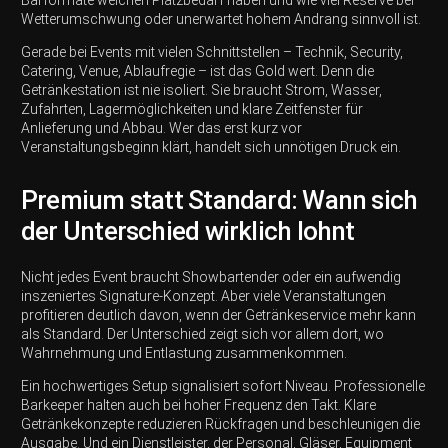
Barformate welchen Platzbedarf haben und wie viel Reserve bei
Wetterumschwung oder unerwartet hohem Andrang sinnvoll ist.
Gerade bei Events mit vielen Schnittstellen – Technik, Security,
Catering, Venue, Ablaufregie – ist das Gold wert. Denn die
Getränkestation ist nie isoliert. Sie braucht Strom, Wasser,
Zufahrten, Lagermöglichkeiten und klare Zeitfenster für
Anlieferung und Abbau. Wer das erst kurz vor
Veranstaltungsbeginn klärt, handelt sich unnötigen Druck ein.
Premium statt Standard: Wann sich
der Unterschied wirklich lohnt
Nicht jedes Event braucht Showbartender oder ein aufwendig
inszeniertes Signature-Konzept. Aber viele Veranstaltungen
profitieren deutlich davon, wenn der Getränkeservice mehr kann
als Standard. Der Unterschied zeigt sich vor allem dort, wo
Wahrnehmung und Entlastung zusammenkommen.
Ein hochwertiges Setup signalisiert sofort Niveau. Professionelle
Barkeeper halten auch bei hoher Frequenz den Takt. Klare
Getränkekonzepte reduzieren Rückfragen und beschleunigen die
Ausgabe. Und ein Dienstleister, der Personal, Gläser, Equipment