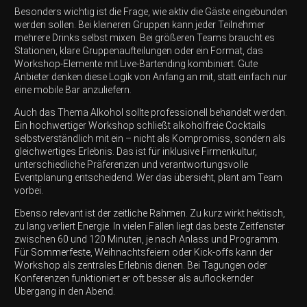
Besonders wichtig ist die Frage, wie aktiv die Gäste eingebunden
werden sollen. Bei kleineren Gruppen kann jeder Teilnehmer
mehrere Drinks selbst mixen. Bei größeren Teams braucht es
Stationen, klare Gruppenaufteilungen oder ein Format, das
Workshop-Elemente mit Live-Bartending kombiniert. Gute
Anbieter denken diese Logik von Anfang an mit, statt einfach nur
eine mobile Bar anzuliefern.
Auch das Thema Alkohol sollte professionell behandelt werden.
Ein hochwertiger Workshop schließt alkoholfreie Cocktails
selbstverständlich mit ein – nicht als Kompromiss, sondern als
gleichwertiges Erlebnis. Das ist für inklusive Firmenkultur,
unterschiedliche Präferenzen und verantwortungsvolle
Eventplanung entscheidend. Wer das übersieht, plant am Team
vorbei.
Ebenso relevant ist der zeitliche Rahmen. Zu kurz wirkt hektisch,
zu lang verliert Energie. In vielen Fällen liegt das beste Zeitfenster
zwischen 60 und 120 Minuten, je nach Anlass und Programm.
Für
Sommerfeste
, Weihnachtsfeiern oder Kick-offs kann der
Workshop als zentrales Erlebnis dienen. Bei Tagungen oder
Konferenzen funktioniert er oft besser als auflockernder
Übergang in den Abend.