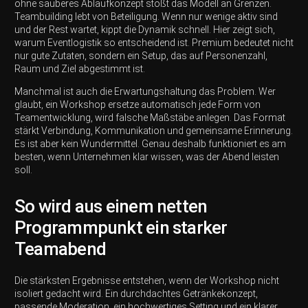
ohne sauberes Ablaufkonzept stößt das Modell an Grenzen.
Teambuilding lebt von Beteiligung. Wenn nur wenige aktiv sind
und der Rest wartet, kippt die Dynamik schnell. Hier zeigt sich,
warum Eventlogistik so entscheidend ist. Premium bedeutet nicht
nur gute Zutaten, sondern ein Setup, das auf Personenzahl,
Raum und Ziel abgestimmt ist.
Manchmal ist auch die Erwartungshaltung das Problem. Wer
glaubt, ein Workshop ersetze automatisch jede Form von
Teamentwicklung, wird falsche Maßstäbe anlegen. Das Format
stärkt Verbindung, Kommunikation und gemeinsame Erinnerung.
Es ist aber kein Wundermittel. Genau deshalb funktioniert es am
besten, wenn Unternehmen klar wissen, was der Abend leisten
soll.
So wird aus einem netten
Programmpunkt ein starker
Teamabend
Die stärksten Ergebnisse entstehen, wenn der Workshop nicht
isoliert gedacht wird. Ein durchdachtes Getränkekonzept,
passende Moderation, ein hochwertiges Setting und ein klarer