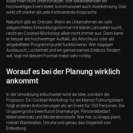
sollte man nicht unterschätzen. Wer Mitarbeitenden ein
hochwertiges Event bietet, kommuniziert auch Anerkennung. Das
wirkt oft stärker als jede motivierende Ansprache.
Natürlich gibt es Grenzen. Wenn ein Unternehmen ein sehr
zielgerichtetes Entwicklungsformat mit klaren Lernzielen sucht,
reicht ein Cocktail-Workshop allein nicht immer aus. Dann kann
er besser als hochwertiger Auftakt, als Abschluss oder als
eingebetteter Programmpunkt funktionieren. Wer dagegen
Austausch, Lockerheit und ein gemeinsames Erlebnis fördern
will, liegt mit diesem Format meist sehr richtig.
Worauf es bei der Planung wirklich
ankommt
In der Umsetzung entscheidet nicht die Idee, sondern die
Präzision. Ein Cocktail-Workshop für ein kleines Führungsteam
folgt anderen Anforderungen als ein Event für 150 Personen. Die
Gruppengröße beeinflusst Dramaturgie, Personalbedarf,
Materialeinsatz und Moderationstiefe. Wer hier zu knapp plant,
riskiert Wartezeiten, Unruhe und genau das Gegenteil von
Entlastung.