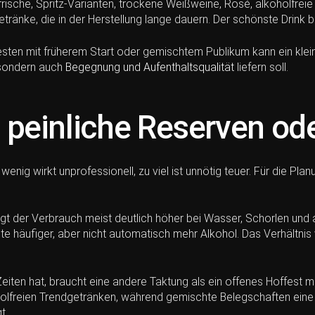
frische, Spritz-Varianten, trockene Weißweine, Rosé, alkoholfrei
etränke, die in der Herstellung lange dauern. Der schönste Drink
esten mit früherem Start oder gemischtem Publikum kann ein klei
 sondern auch
Begegnung und Aufenthaltsqualität
liefern soll.
peinliche Reserven od
nig wirkt unprofessionell, zu viel ist unnötig teuer. Für die Pla
gt der Verbrauch meist deutlich höher bei Wasser, Schorlen und 
 häufiger, aber nicht automatisch mehr Alkohol. Das Verhältnis v
en hat, braucht eine andere Taktung als ein offenes Hoffest mit
holfreien Trendgetränken, während gemischte Belegschaften eine 
t.