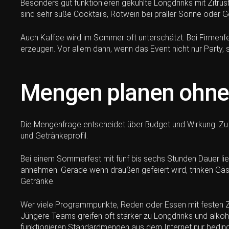
Besonders gut funktionieren gekühlte Longdrinks mit Zitrus
sind sehr süße Cocktails, Rotwein bei praller Sonne oder G
Auch Kaffee wird im Sommer oft unterschätzt. Bei Firmenf
erzeugen. Vor allem dann, wenn das Event nicht nur Party,
Mengen planen ohne 
Die Mengenfrage entscheidet über Budget und Wirkung. Zu we
und Getränkeprofil.
Bei einem Sommerfest mit fünf bis sechs Stunden Dauer lie
annehmen. Gerade wenn draußen gefeiert wird, trinken Gäste
Getränke.
Wer viele Programmpunkte, Reden oder Essen mit festen Zeit
Jüngere Teams greifen oft stärker zu Longdrinks und alko
funktionieren Standardmengen aus dem Internet nur beding