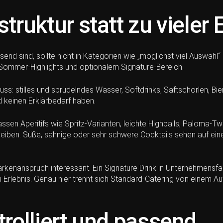
struktur statt zu vieler 
nd sind, sollte nicht in Kategorien wie „möglichst viel Auswahl“ 
 Sommer-Highlights und optionalem Signature-Bereich.
ss: stilles und sprudelndes Wasser, Softdrinks, Saftschorlen, Bi
d keinen Erklärbedarf haben.
sen Aperitifs wie Spritz-Varianten, leichte Highballs, Paloma-Tw
h bleiben. Süße, sahnige oder sehr schwere Cocktails sehen auf ein
arkenanspruch interessant. Ein Signature Drink in Unternehmensfarb
 Erlebnis. Genau hier trennt sich Standard-Catering von einem Auf
trolliert und passend