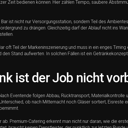
rzer Zeit bedienen können. Hier zählen Tempo, saubere Abstimmun
ar ist nicht nur Versorgungsstation, sondern Teil des Ambientes.
Vordergrund zu drängen. Gleichzeitig darf der Ablauf nicht ins W
tellen.
Bar oft Teil der Markeninszenierung und muss in ein enges Timing
 den Stand aufwerten. In solchen Fällen ist ein Getränkekonzept 
k ist der Job nicht vor
 Nach Eventende folgen Abbau, Rücktransport, Materialkontrolle u
r Unterschied, ob nach Mitternacht noch Gläser sortiert, Eisres
übernimmt.
r ab. Premium-Catering erkennt man nicht nur daran, wie die erst
tet, braucht keinen Dienstleister, der pünktlich zur letzten Rund